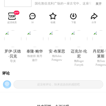
国伦敦伯克利广场的一座古宅中。这座宅邸是他
展开
祖先留下的遗产，一直维持着18世纪的原貌。彼
得一直对和自己同名，样貌也出奇相像的祖先充
满了好奇。在研究了祖先的书信之后，他坚信自
超清画质
收藏
下载
分享
58
己一定会在某一时刻，穿越时光，回到1784年，
也就是他祖先生活的那个年代。在一个雷电交加
的夜晚，他被闪电击中，真的回到了过去……
罗伊·沃德
泰隆·鲍华
安·布莱思
迈克尔·伦
丹尼斯·
·贝克
尼
莱斯
饰彼得·斯丹
饰Helen
Pettigrew
迪什
导演
饰Roger
饰Tom
Forsyth
Pettigre