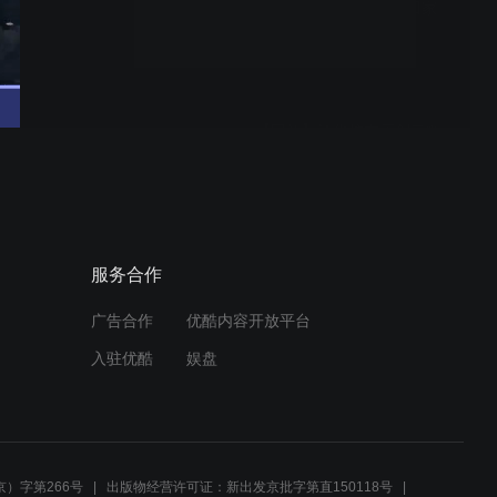
【110校庆祝福】我要回家
【回放】清华校友原创云歌
会-清华110校庆
【多伦多清华云合唱6】 让
服务合作
世界充满爱
广告合作
优酷内容开放平台
入驻优酷
娱盘
80年代清华文艺社团团友改
编演唱的《社团社团》
）字第266号
出版物经营许可证：新出发京批字第直150118号