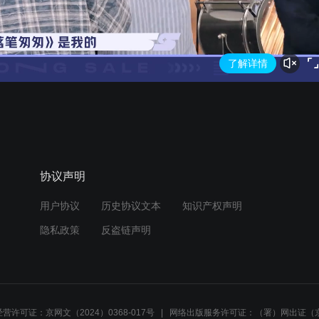
协议声明
用户协议
历史协议文本
知识产权声明
隐私政策
反盗链声明
营许可证：京网文（2024）0368-017号
网络出版服务许可证：（署）网出证（京