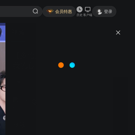
会员特惠
登录
历史
客户端
视频
讨论
【多伦多清华云合唱2】月亮代表
我的心
QHChoir
关注
20粉丝
视频