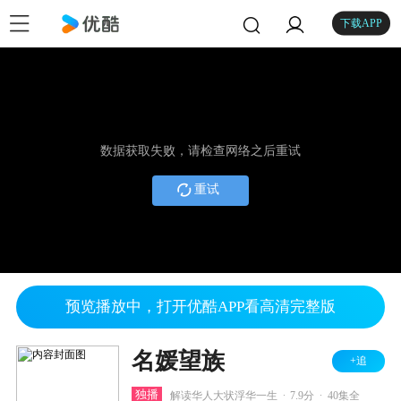
下载APP
数据获取失败，请检查网络之后重试
重试
预览播放中，打开优酷APP看高清完整版
名媛望族
+追
.
.
独播
解读华人大状浮华一生
7.9分
40集全