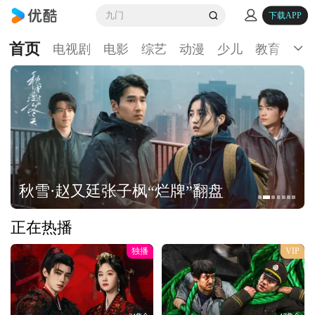
九门
下载APP
首页
电视剧
电影
综艺
动漫
少儿
教育
生
秋雪·赵又廷张子枫“烂牌”翻盘
正在热播
独播
VIP