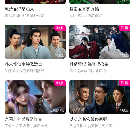
24集全
17集全
翘楚🔥涅槃归来
悬案🔥真案改编
陈都灵周翊然掀翻野心局
灭门逃犯竟变名作家
独播
独播
30集全
29集全
凡人修仙🩸异教叛徒
月鳞绮纪·连环挖心案
吴师叔大战门派奸细惨死
群妖剧本杀 画皮难画心
独播
独播
更新至33话
34集全
光阴之外💰富婆打赏
以法之名🔍暂停离职
丁雪：多了收着，姐不差钱
又怂又刚！洪亮接手死亡案