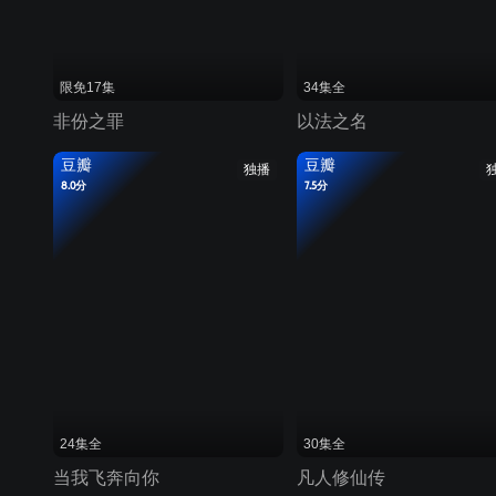
限免17集
34集全
非份之罪
以法之名
豆瓣
豆瓣
独播
8.0分
7.5分
24集全
30集全
当我飞奔向你
凡人修仙传