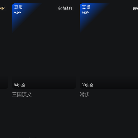
豆瓣
豆瓣
VIP
高清经典
独
9.6分
9.5分
84集全
30集全
三国演义
潜伏