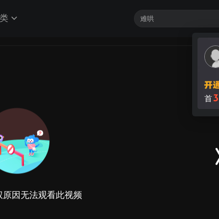
类
3
首
权原因无法观看此视频