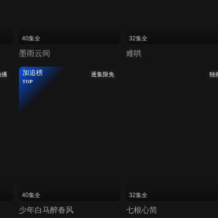
40集全
32集全
墨雨云间
难哄
加追榜
独播
逐集限免
独
TOP
40集全
32集全
少年白马醉春风
七根心简