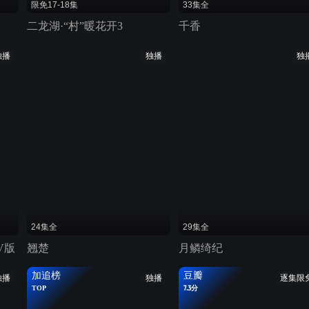
限免17-18集
33集全
二龙湖·“村”暖花开3
千香
独播
独播
独
24集全
29集全
V版
翘楚
月鳞绮纪
加追榜
豆瓣
独播
独播
逐集限
TOP
7.3分