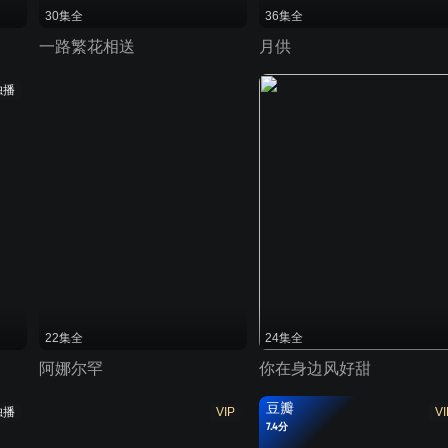
30集全
36集全
一路繁花相送
月供
独播
22集全
24集全
阿娜尔罕
你在身边风好甜
豆瓣
独播
VIP
VI
7.4分