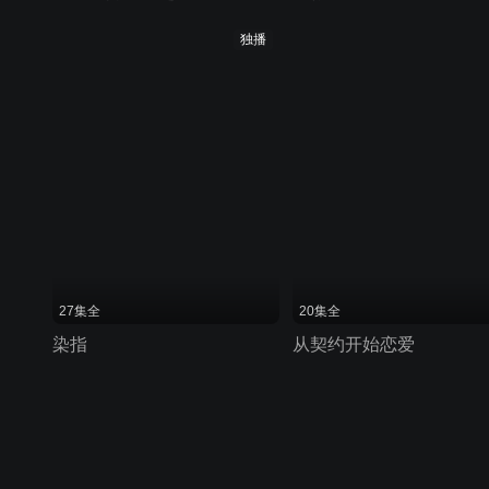
独播
27集全
20集全
染指
从契约开始恋爱