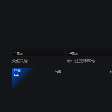
31集全
24集全
天假良缘
命中注定稀罕你
豆瓣
独播
7.6分