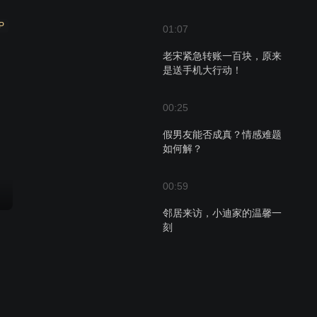
P
01:07
老宋紧急转账一百块，原来
是送手机大行动！
00:25
假男友能否成真？情感难题
如何解？
00:59
邻居来访，小迪家的温馨一
刻
00:19
老裁缝师关心女儿选票，却
失望于结果靠后