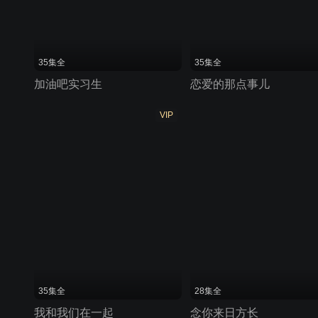
35集全
35集全
加油吧实习生
恋爱的那点事儿
VIP
35集全
28集全
我和我们在一起
念你来日方长