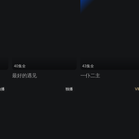
40集全
43集全
最好的遇见
一仆二主
独播
独播
VI