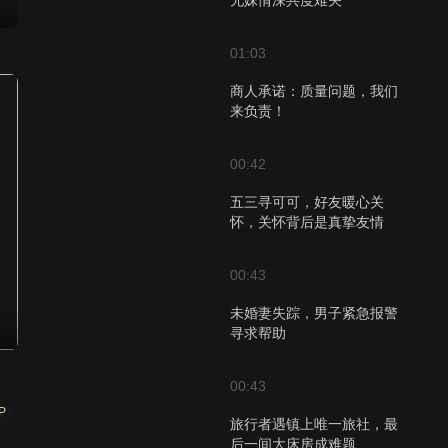
兄妹情深共度难关
01:03
商人承诺：质量问题，我们
来负责！
00:42
五三寻可可，好友暖心关
怀，关怀背后是真挚友情
00:43
未婚妻失踪，男子紧急报警
寻求帮助
00:43
P
旅行者遇镇上唯一旅社，最
后一间大床房成难题