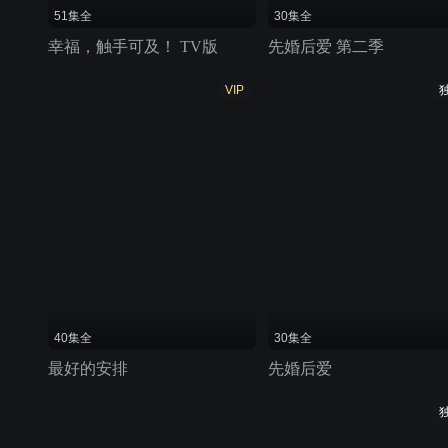
51集全
30集全
幸福，触手可及！ TV版
先婚后爱 第二季
VIP
40集全
30集全
最好的安排
先婚后爱