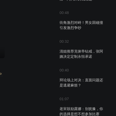
00:48
街角激烈对峙！男女因碰撞
引发激烈争吵
00:32
清姐推荐克徕帝钻戒，张阿
姨决定定制永恒承诺
00:40
P
辩论场上对决：直面问题还
是逃避麻烦？
01:07
老宋鼓励露娜：别犹豫，你
的选择是想不想参加比赛