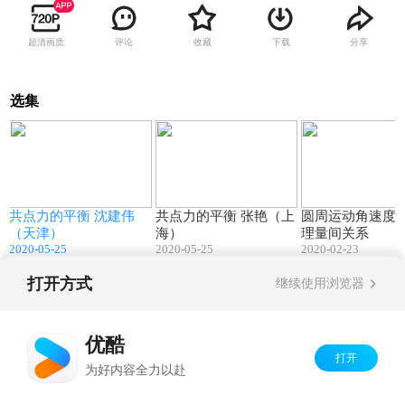
超清画质
评论
收藏
下载
分享
选集
9
35:16
36:59
共点力的平衡 沈建伟
共点力的平衡 张艳（上
圆周运动角速度
（天津）
海）
理量间关系
2020-05-25
2020-05-25
2020-02-23
打开方式
继续使用浏览器
Copyright©
2026
优酷 youku.com
版权所有
京ICP备06050721号-1
优酷
打开
为好内容全力以赴