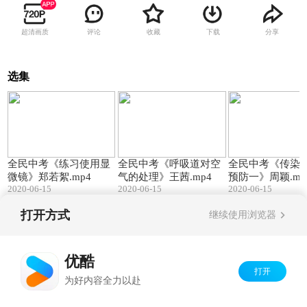
超清画质
评论
收藏
下载
分享
选集
13:11
26:27
全民中考《练习使用显
全民中考《呼吸道对空
全民中考《传染
微镜》郑若絮.mp4
气的处理》王茜.mp4
预防一》周颖.mp
2020-06-15
2020-06-15
2020-06-15
打开方式
继续使用浏览器
Copyright©
2026
优酷 youku.com
版权所有
京ICP备06050721号-1
优酷
打开
为好内容全力以赴