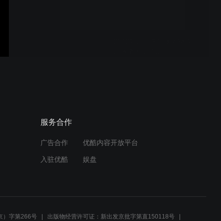
2012知识中国年度人物-知
识传播大使童蕾
2012知识中国年度人物-张
枫
服务合作
广告合作
优酷内容开放平台
2012知识中国年度人物-杨
入驻优酷
娱盘
东平
2012知识中国年度人物-徐
星
）字第266号
出版物经营许可证：新出发京批字第直150118号