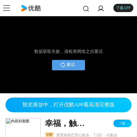
下载APP
数据获取失败，请检查网络之后重试
重试
预览播放中，打开优酷APP看高清完整版
幸福，触手可及！ DVD版
+追
.
.
VIP
黄景瑜热巴芳心狙击
7.5分
45集全