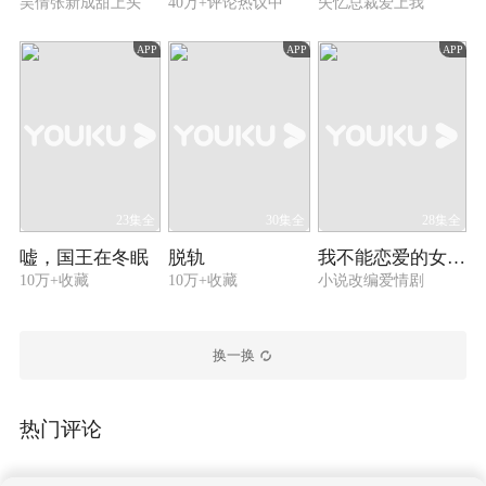
吴倩张新成甜上头
40万+评论热议中
失忆总裁爱上我
APP
APP
APP
23集全
30集全
28集全
嘘，国王在冬眠
脱轨
我不能恋爱的女朋友
10万+收藏
10万+收藏
小说改编爱情剧
换一换
热门评论