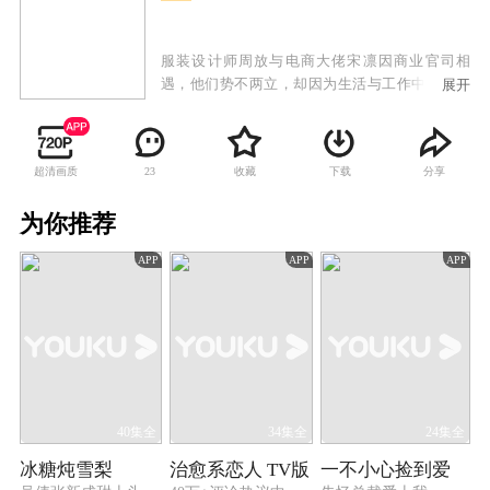
服装设计师周放与电商大佬宋凛因商业官司相
遇，他们势不两立，却因为生活与工作中的种种
展开
纽带而被迫合作。两个执拗、刚烈的人就此碰撞
不断，矛盾丛生。但在相互较劲的过程中获得成
长，同时在对方身上找到了内心的所属，渐渐相
超清画质
收藏
下载
分享
23
爱。周放与宋凛彼此支撑着也彼此嫌弃着，他们
一起度过了种种难关，并为了实现理想不断的完
为你推荐
善自己，周放最终拥有了知名的高定品牌，而效
率为上的电商大佬宋凛也开拓出高级定制的商业
APP
APP
APP
模式，在事业上获得了新的突破。
40集全
34集全
24集全
冰糖炖雪梨
治愈系恋人 TV版
一不小心捡到爱