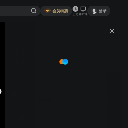
会员特惠
登录
历史
客户端
视频
讨论
【塔塔社区】唱响新声音-春暖花
开庆五一抗疫英雄凯旋归文艺晚会
YOUYANGDETIANKONG
关注
2粉丝
视频