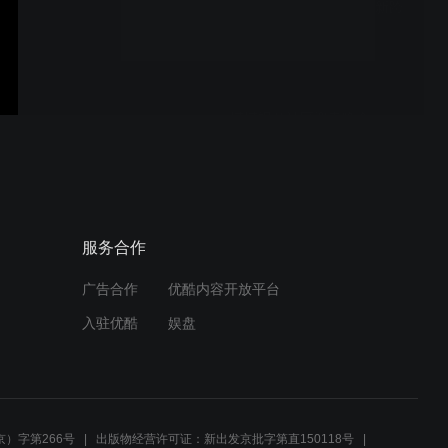
【塔塔社区】演绎无限-新跨
越新起航歌舞晚会
塔塔视频社区迎春晚会
【塔塔社区】真情艺术-天使
服务合作
姐姐生日庆典联欢晚会
广告合作
优酷内容开放平台
入驻优酷
娱盘
【塔塔社区】-心灵迹忆传递
友谊播撒爱心晚会
）字第266号
出版物经营许可证：新出发京批字第直150118号