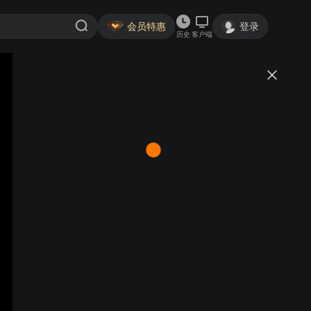
会员特惠
登录
历史
客户端
视频
讨论
烽伟科技 HPC“并行计算”&数据安
全存储应用级整体方案商
永通26430
关注
0粉丝
视频