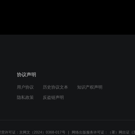
协议声明
用户协议
历史协议文本
知识产权声明
隐私政策
反盗链声明
营许可证：京网文（2024）0368-017号
网络出版服务许可证：（署）网出证（京