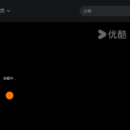
类
加载中...