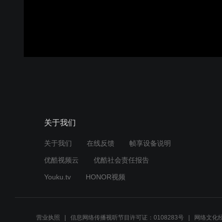
关于我们
关于我们
在线反馈
帧享设备说明
优酷视频云
优酷社会责任报告
Youku.tv
HONOR视频
营业执照
信息网络传播视听节目许可证：0108283号
网络文化经