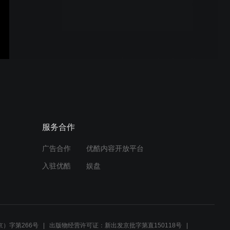
烽伟科技InfiniBand 跨节点
并行计算美丽的数据
烽伟科技超静音并行计算集
群
烽伟科技 HPC并行计算&数
服务合作
据安全存储集群案例（某世
界500强案例）
广告合作
优酷内容开放平台
入驻优酷
娱盘
烽伟科技 HPC“并行计算”&
数据安全存储应用级整体方
案商
）字第266号
出版物经营许可证：新出发京批字第直150118号