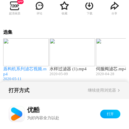
超清画质
评论
收藏
下载
分享
选集
2
00:15
00:11
盾构机系列滤芯视频.m
水样过滤器 (1).mp4
伺服阀滤芯.mp4
p4
2020-05-09
2020-04-28
2020-05-11
打开方式
继续使用浏览器
Copyright©
2026
优酷 youku.com
版权所有
京ICP备06050721号-1
优酷
打开
为好内容全力以赴