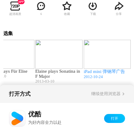
超清画质
收藏
下载
分享
6
选集
02:31
01:20
00:37
 plays Für Elise
Elaine plays Sonatina in
iPad mini 弹钢琴广告
3-10
F Major
2012-10-24
2013-03-10
打开方式
继续使用浏览器
Copyright©
2026
优酷 youku.com
版权所有
京ICP备06050721号-1
优酷
打开
为好内容全力以赴