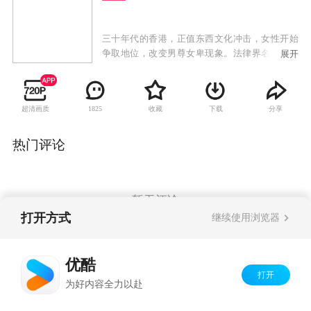
三十年代的香港，正值东西文化冲击，女性开始
争取地位，改变男尊女卑现象。法律界名大状钟
展开
卓万曾留学英国，生活洋化，但骨子里是一个传
统的中国男人，他同时拥有几个女人，彰显他的
权力和身份地位。正妻顾心兰是大家闺秀，二太
超清画质
收藏
下载
分享
1825
太是前清格格爱新觉罗·尔嫣，三太太是银行家之
后易懿芳，四太太是著名刀马旦康子君，第五个
女人则是贪慕虚荣的赵丹丹。五个不同背景的女
热门评论
人怀着不同的心态和目的去争取一个男人的宠
爱。然而，钟卓万心中最爱的只有康子君，但康
子君为争取妇女地位，跟钟卓万意见不合。钟启
燊和钟启烨先后与钟卓万反目，女儿钟浩颐不顾
暂无评论
一切嫁给穷警察，钟家明争暗斗愈演愈烈之际，
打开方式
继续使用浏览器
金木水爱慕义妹季小由，不甘她成为钟家媳妇，
混入钟家展开复仇大计。
Copyright©
2026
优酷 youku.com
版权所有
优酷
京ICP备06050721号-1
打开
为好内容全力以赴