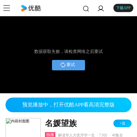
下载APP
数据获取失败，请检查网络之后重试
重试
预览播放中，打开优酷APP看高清完整版
名媛望族
+追
.
.
独播
解读华人大状浮华一生
7.9分
40集全