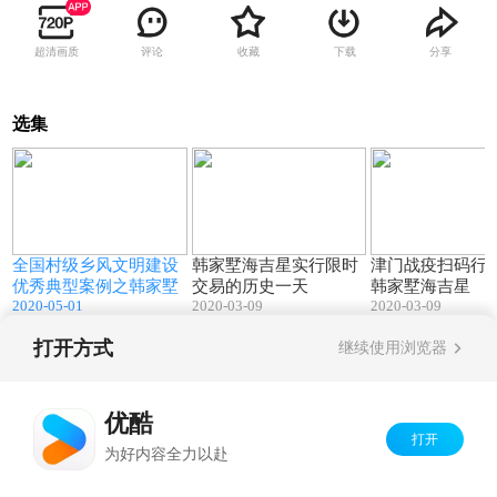
超清画质
评论
收藏
下载
分享
选集
9
01:44
04:22
全国村级乡风文明建设
韩家墅海吉星实行限时
津门战疫扫码行
优秀典型案例之韩家墅
交易的历史一天
韩家墅海吉星
2020-05-01
2020-03-09
2020-03-09
打开方式
继续使用浏览器
Copyright©
2026
优酷 youku.com
版权所有
京ICP备06050721号-1
优酷
打开
为好内容全力以赴