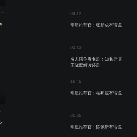
园2》：没落贵族的神秘过往（非正片）
03:12
费
明星推荐官：张新成有话说
00:13
名人陪你看名剧：知名导演
王晓鹰解读莎剧
16:45
明星推荐官：柏邦妮有话说
础入门课
00:25
P
明星推荐官：陈佩斯有话说