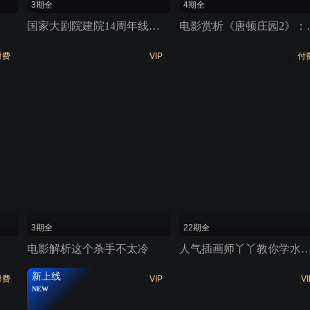
3期全
4期全
国家大剧院建院14周年线上特别节目——帧享XR特辑
电影赏析《唐顿庄
付费
VIP
付
3期全
22期全
电影解析这个杀手不太冷
人气插画师丫丫教你学水彩，钢笔人物淡彩零基
新上线
付费
VIP
VI
NEW