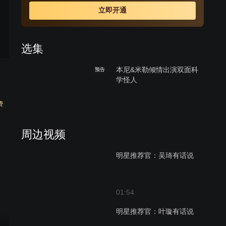
切，他想毁灭一切，杀害了弗兰肯斯坦的弟弟威廉，又企
立即开通
图谋害弗兰肯斯坦的未婚妻伊丽莎白。弗兰肯斯坦怀着满
腔怒火追捕他所创造的恶魔般的怪物。最后，在搏斗中，
弗兰肯斯坦和怪物同归于尽。
选集
本尼&米勒倾情出演双面科
预告
学怪人
费
周边视频
明星推荐官：吴琦有话说
01:54
明星推荐官：叶璇有话说