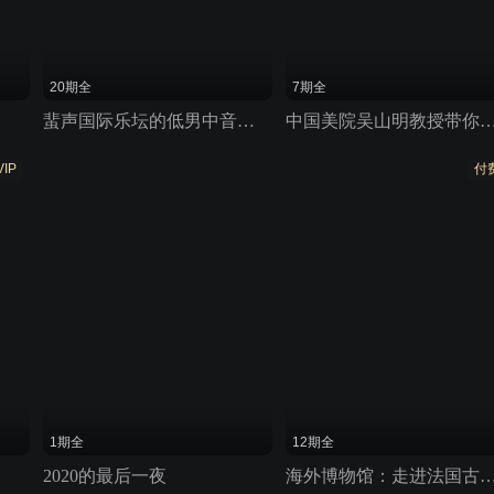
20期全
7期全
蜚声国际乐坛的低男中音歌唱家沈洋美声唱法课程
中国美院吴山明教授带你走
VIP
付
1期全
12期全
2020的最后一夜
海外博物馆：走进法国古典艺术殿堂