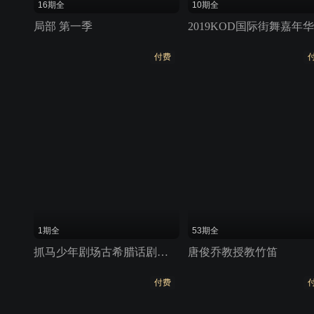
16期全
10期全
局部 第一季
2019KOD国际街舞嘉年华
付费
1期全
53期全
抓马少年剧场古希腊话剧演出《塑》
唐俊乔教授教竹笛
付费