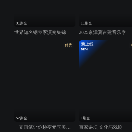
31期全
11期全
世界知名钢琴家演奏集锦
2025京津冀古建音乐季
新上线
付费
NEW
52期全
1期全
一支画笔让你秒变元气美少女
百家讲坛 文化与戏剧