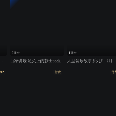
2期全
1期全
第二届音乐剧制作人研修班
百家讲坛 足尖上的莎士比亚
大型音乐故事系列片《月缘》
VIP
付费
付