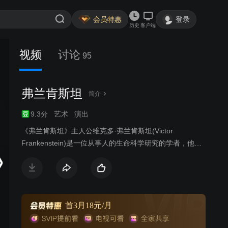
会员特惠
登录
历史
客户端
视频
讨论
95
弗兰肯斯坦
简介
9.3分
艺术
演出
《弗兰肯斯坦》主人公维克多·弗兰肯斯坦(Victor
Frankenstein)是一位从事人的生命科学研究的学者，他力
图用人工创造出生命。在他的实验室里，通过无数次的探
索，他创造了一个面目可憎，奇丑无比的怪物(Creature)。
开始时，这人造的怪物秉性善良，对人充满了善意和感恩
之情。他要求他的创造者和人们给予他人生的种种权利，
甚至要求为他创造一个配偶。但是，当他处处受到他的创
首3月18元/月
造者和人们的嫌恶和岐视时，他感到非常痛苦。他憎恨一