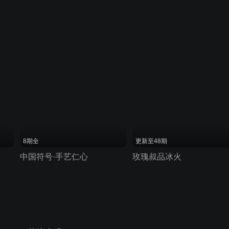
8期全
更新至48期
中国符号·手艺仁心
玫瑰叔品冰火