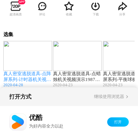
超清画质
评论
收藏
下载
分享
选集
1
02:19
02:36
点
真人密室逃脱道具-点阵
真人密室逃脱道具-点蜡
真人密室逃脱道具
7
屏系列-计时器机关视频
烛机关视频演示1987工
屏系列-平衡球机
2020-04-28
2020-04-23
2020-04-23
演示1987工作室道具供
作室道具供应商
演示1987工作室
应商
应商
打开方式
继续使用浏览器
Copyright©
2026
优酷 youku.com
版权所有
京ICP备06050721号-1
优酷
打开
为好内容全力以赴