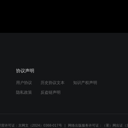
协议声明
用户协议
历史协议文本
知识产权声明
隐私政策
反盗链声明
营许可证：京网文（2024）0368-017号
网络出版服务许可证：（署）网出证（京