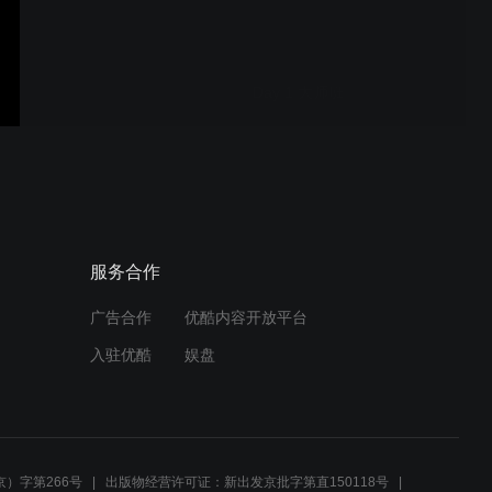
Day 1 大师班
Day 2 大师班
服务合作
广告合作
优酷内容开放平台
Contour + Genesis 教程
入驻优酷
娱盘
FCPX插件-21个时尚流行手
机竖版海报封面图文排版设
）字第266号
出版物经营许可证：新出发京批字第直150118号