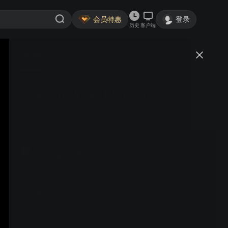
会员特惠
登录
历史
客户端
视频
讨论
Fashion Urban Promo.mp4
爱卖酷后期imacVIP_com
关注
33粉丝
视频
Day 3 大师班