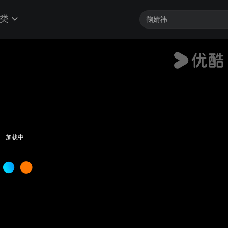
类
加载中...