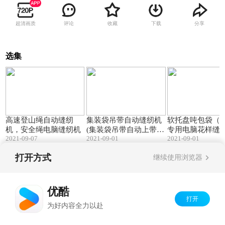
超清画质
评论
收藏
下载
分享
选集
01:37
03:05
高速登山绳自动缝纫
集装袋吊带自动缝纫机
软托盘吨包袋（
机，安全绳电脑缝纫机
(集装袋吊带自动上带缝
专用电脑花样缝
2021-09-07
2021-09-01
2021-09-01
纫机)
打开方式
继续使用浏览器
Copyright©
2026
优酷 youku.com
版权所有
京ICP备06050721号-1
优酷
打开
为好内容全力以赴