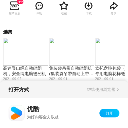
超清画质
评论
收藏
下载
分享
选集
01:37
03:05
高速登山绳自动缝纫
集装袋吊带自动缝纫机
软托盘吨包袋（
机，安全绳电脑缝纫机
(集装袋吊带自动上带缝
专用电脑花样缝
2021-09-07
2021-09-01
2021-09-01
纫机)
打开方式
继续使用浏览器
Copyright©
2026
优酷 youku.com
版权所有
京ICP备06050721号-1
优酷
打开
为好内容全力以赴