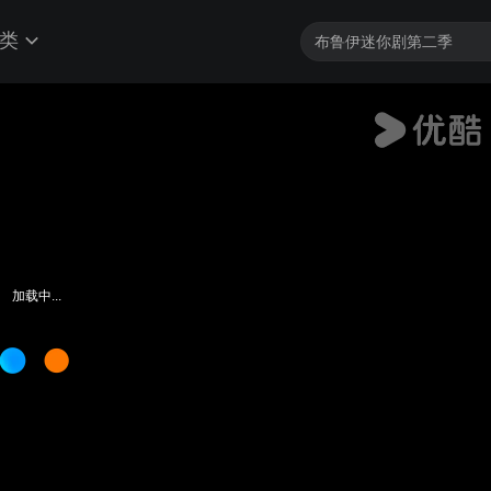
类
加载中...