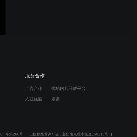
Day 3 大师班
Day 1 大师班
Day 2 大师班
服务合作
广告合作
优酷内容开放平台
入驻优酷
娱盘
Contour + Genesis 教程
）字第266号
出版物经营许可证：新出发京批字第直150118号