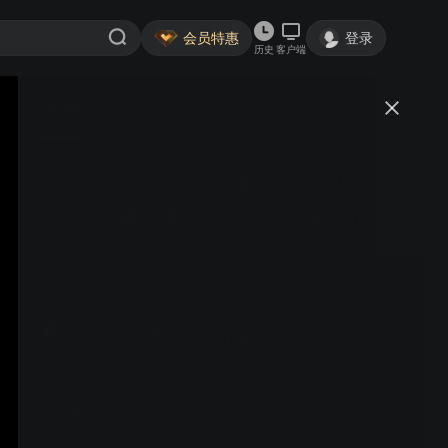
会员特惠
登录
历史
客户端
视频
讨论
FCPX插件-文字视频粒子沙化消散
飞散溶解效果 FCPX Disintegrate
爱卖酷后期imacVIP_com
关注
33粉丝
视频