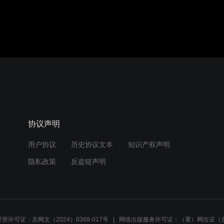
协议声明
用户协议
历史协议文本
知识产权声明
隐私政策
反盗链声明
营许可证：京网文（2024）0368-017号
网络出版服务许可证：（署）网出证（京