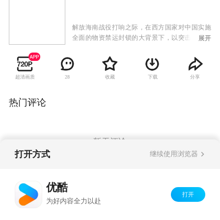
解放海南战役打响之际，在西方国家对中国实施
全面的物资禁运封锁的大背景下，以突击队队长
展开
林汉杰和归国华侨沈丹宁等人为首的一群年轻
人，为完成首长的特殊任务，成为了海南橡胶林
的第一代建设者和守护者，一边与敌对势力作斗
超清画质
收藏
下载
分享
28
争，一边在这片橡胶林挥洒着自己的青春热血，
为国家的建设和发展做出了巨大的贡献。这群年
轻人的后代又继续着上一代人的精神和使命，与
热门评论
这片土地同呼吸、共命运的故事。
暂无评论
打开方式
继续使用浏览器
Copyright©
2026
优酷 youku.com
版权所有
优酷
京ICP备06050721号-1
打开
为好内容全力以赴