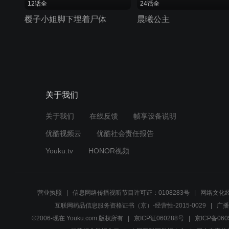
12话全
24话全
樱子小姐脚下埋着尸体
晨曦公主
关于我们
关于我们
在线反馈
帧享设备说明
优酷视频云
优酷社会责任报告
Youku.tv
HONOR视频
营业执照
信息网络传播视听节目许可证：0108283号
网络文化经
互联网药品信息服务资格证书（京）-经营性-2015-0029
广播
©2006-现在 Youku.com 版权所有
京ICP证060288号
京ICP备060