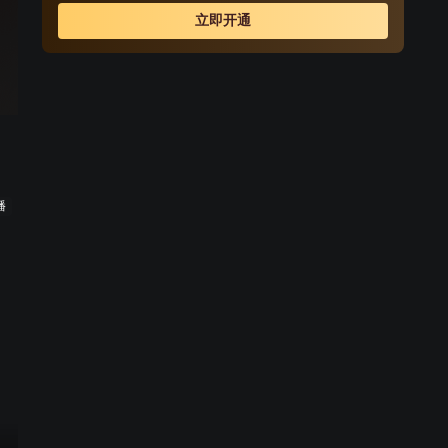
发，改名为“江户川柯南”，并寄住在毛利兰的家中。作为侦
立即开通
探，柯南实在看不下去毛利小五郎经常做的一些“发育不
良”的错误推理，便帮助毛利小五郎破了许多案子。
播