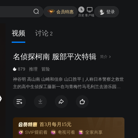
会员特惠
登录
历史
客户端
视频
讨论
2
名侦探柯南 服部平次特辑
简介
879
推理
冒险
神谷明 高山南 山崎和佳奈 山口胜平 | 人称日本警察之救世
主的高中生侦探工藤新一在与青梅竹马毛利兰去游乐园游
玩时，不经意中发现了行踪可疑的黑衣人。于是工藤新一
尾随跟踪，并目睹了黑衣人正在进行可疑交易。不料，却
被另一名黑衣人在背后击晕，被强行灌下一种名为APTX-
4869的毒药，致使身体变小。为了在不暴露真实身份并继
续追踪黑衣人及其成员，情急之下，工藤新一受到《福尔
首3月每月15元
摩斯》的作者“阿瑟·柯南·道尔”和“江户川乱步”名字的启