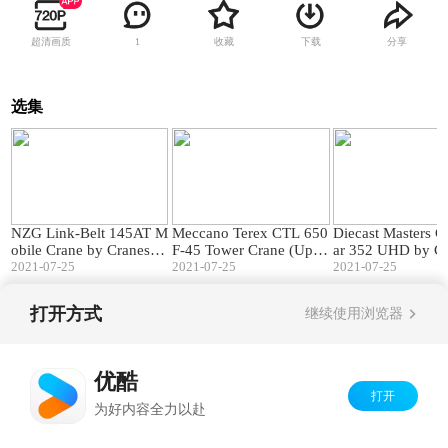
超清画质
收藏
下载
分享
1
选集
12:39
08:10
NZG Link-Belt 145AT M
Meccano Terex CTL 650
Diecast Masters Ca
obile Crane by Cranes Et
F-45 Tower Crane (Upda
ar 352 UHD by Cr
c TV
2021-07-25
te 1) by Cranes Etc TV
2021-07-25
tc TV
2021-07-25
打开方式
继续使用浏览器
Copyright©
2026
优酷 youku.com
版权所有
京ICP备06050721号-1
优酷
打开
为好内容全力以赴