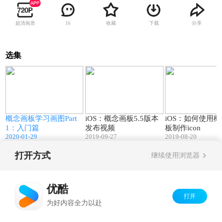
超清画质
收藏
下载
分享
16
选集
1
09:54
00:30
概念画板学习画图Part
iOS：概念画板5.5版本
iOS：如何使用
1：入门篇
发布视频
板制作icon
2020-01-29
2019-09-27
2019-08-20
打开方式
继续使用浏览器
Copyright©
2026
优酷 youku.com
版权所有
京ICP备06050721号-1
优酷
打开
为好内容全力以赴