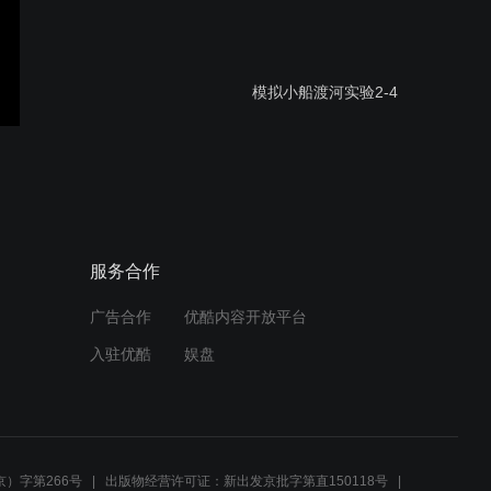
模拟小船渡河实验2-4
模拟小船渡河实验2-3
服务合作
广告合作
优酷内容开放平台
模拟小船渡河实验2-2
入驻优酷
娱盘
模拟小船渡河实验2-1
）字第266号
出版物经营许可证：新出发京批字第直150118号