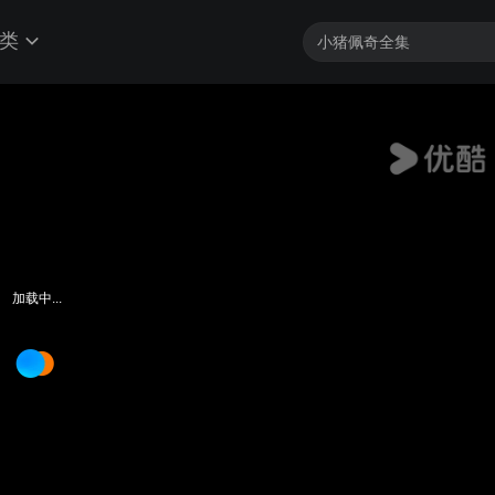
类
加载中...