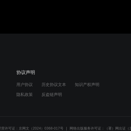
协议声明
用户协议
历史协议文本
知识产权声明
隐私政策
反盗链声明
营许可证：京网文（2024）0368-017号
网络出版服务许可证：（署）网出证（京