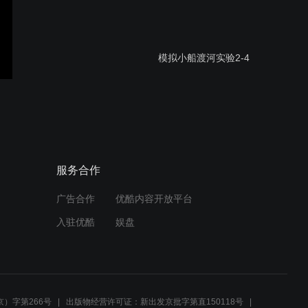
模拟小船渡河实验2-4
模拟小船渡河实验2-3
服务合作
广告合作
优酷内容开放平台
模拟小船渡河实验2-2
入驻优酷
娱盘
模拟小船渡河实验2-1
）字第266号
出版物经营许可证：新出发京批字第直150118号