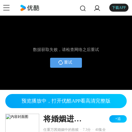
下载APP
数据获取失败，请检查网络之后重试
重试
预览播放中，打开优酷APP看高清完整版
将婚姻进行到底
+追
.
.
任重万茜婚姻中的救赎
7.3分
40集全