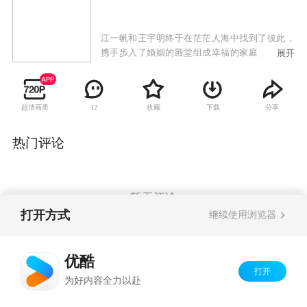
江一帆和王宇明终于在茫茫人海中找到了彼此，
携手步入了婚姻的殿堂组成幸福的家庭，但新婚
展开
的甜蜜还没有维持多久，王宇明便因为事业受挫
而丢掉了工作。斗志未减的他决定创业，但这条
道路上充满了艰难险阻，这个小家庭的未来尚且
超清画质
收藏
下载
分享
12
处于迷雾之中。就在这个节骨眼上，江一帆发觉
自己可能得了乳腺癌，她不敢将这个噩耗告诉正
处于水深火热之中的王宇明，于是选择了独自承
热门评论
受疾病带来的痛苦和恐慌。王宇明的前女友晓菡
生病住院，孤身一人的她身边无人照料，大大咧
咧的王宇明不忍心看晓菡受苦，决定担负起照顾
她的职责，这让江一帆无法接受，随着时间的推
暂无评论
移，这个家庭慢慢走向了崩溃。
打开方式
继续使用浏览器
Copyright©
2026
优酷 youku.com
版权所有
优酷
京ICP备06050721号-1
打开
为好内容全力以赴