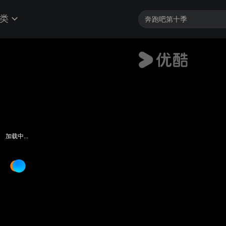
类
加载中...