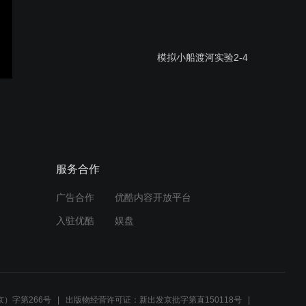
模拟小船渡河实验2-4
模拟小船渡河实验2-3
服务合作
广告合作
优酷内容开放平台
模拟小船渡河实验2-2
入驻优酷
娱盘
模拟小船渡河实验2-1
）字第266号
出版物经营许可证：新出发京批字第直150118号