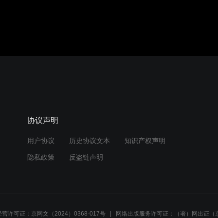
协议声明
用户协议
历史协议文本
知识产权声明
隐私政策
反盗链声明
营许可证：京网文（2024）0368-017号
网络出版服务许可证：（署）网出证（京