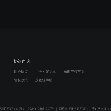
协议声明
用户协议
历史协议文本
知识产权声明
隐私政策
反盗链声明
营许可证：京网文（2024）0368-017号
网络出版服务许可证：（署）网出证（京