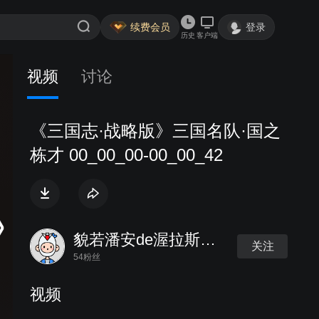
续费会员
登录
历史
客户端
视频
讨论
《三国志·战略版》三国名队·国之
栋才 00_00_00-00_00_42
貌若潘安de渥拉斯顿太
关注
54粉丝
视频