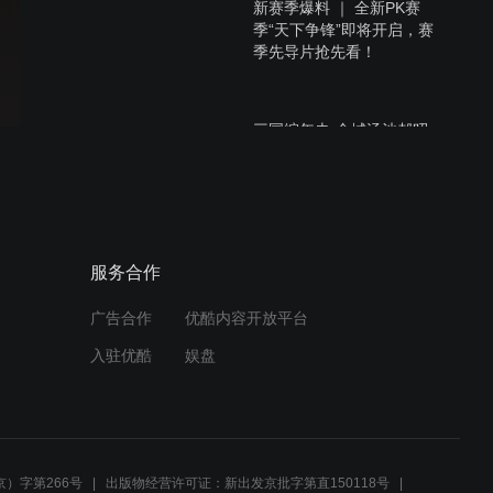
新赛季爆料 ｜ 全新PK赛
季“天下争锋”即将开启，赛
季先导片抢先看！
三国编年史-金城汤池郝昭
(横版).mp4
戏说三国：打破最非，四个
服务合作
曹植得噩梦.mp4
广告合作
优酷内容开放平台
入驻优酷
娱盘
【锦囊妙计】第四期：拒绝
翻车，S3开荒最强攻
略.mp4
）字第266号
出版物经营许可证：新出发京批字第直150118号