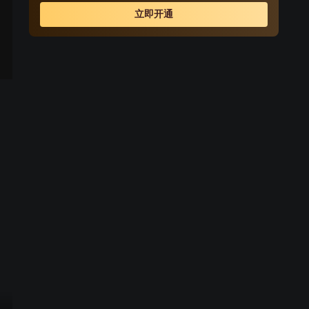
发，改名为“江户川柯南”，并寄住在毛利兰的家中。作为侦
立即开通
探，柯南实在看不下去毛利小五郎经常做的一些“发育不
良”的错误推理，便帮助毛利小五郎破了许多案子。