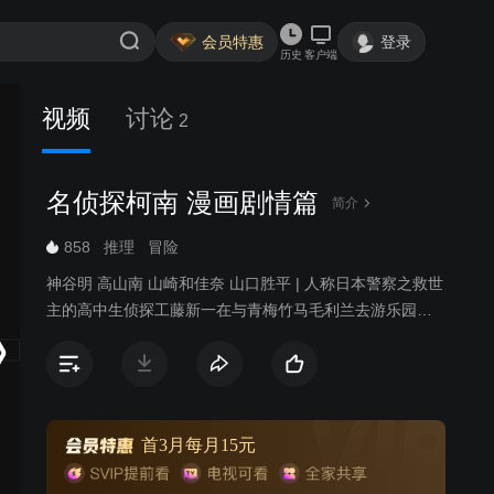
会员特惠
登录
历史
客户端
视频
讨论
2
名侦探柯南 漫画剧情篇
简介
858
推理
冒险
神谷明 高山南 山崎和佳奈 山口胜平 | 人称日本警察之救世
主的高中生侦探工藤新一在与青梅竹马毛利兰去游乐园游
玩时，不经意中发现了行踪可疑的黑衣人。于是工藤新一
尾随跟踪，并目睹了黑衣人正在进行可疑交易。不料，却
被另一名黑衣人在背后击晕，被强行灌下一种名为APTX-
4869的毒药，致使身体变小。为了在不暴露真实身份并继
续追踪黑衣人及其成员，情急之下，工藤新一受到《福尔
首3月每月15元
摩斯》的作者“阿瑟·柯南·道尔”和“江户川乱步”名字的启