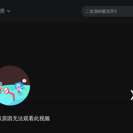
类
权原因无法观看此视频