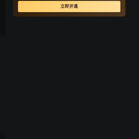
发，改名为“江户川柯南”，并寄住在毛利兰的家中。作为侦
立即开通
探，柯南实在看不下去毛利小五郎经常做的一些“发育不
良”的错误推理，便帮助毛利小五郎破了许多案子。