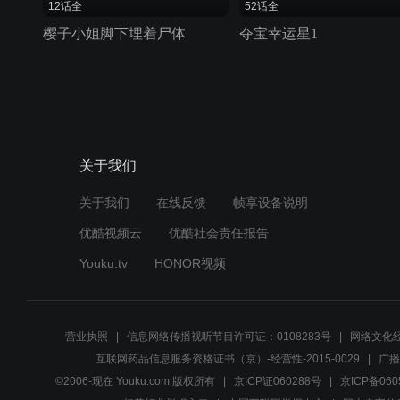
12话全
52话全
樱子小姐脚下埋着尸体
夺宝幸运星1
关于我们
关于我们
在线反馈
帧享设备说明
优酷视频云
优酷社会责任报告
Youku.tv
HONOR视频
营业执照
信息网络传播视听节目许可证：0108283号
网络文化经
互联网药品信息服务资格证书（京）-经营性-2015-0029
广播
©2006-现在 Youku.com 版权所有
京ICP证060288号
京ICP备060