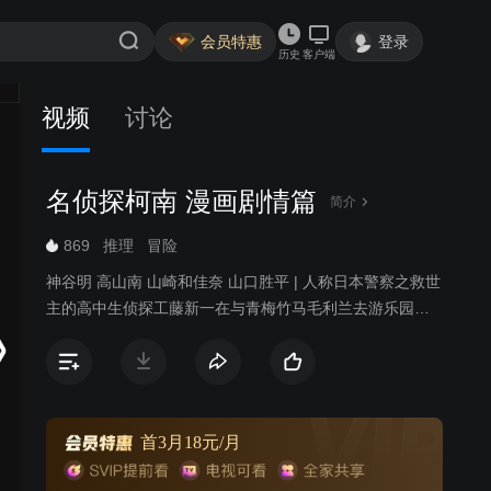
会员特惠
登录
历史
客户端
视频
讨论
名侦探柯南 漫画剧情篇
简介
869
推理
冒险
神谷明 高山南 山崎和佳奈 山口胜平 | 人称日本警察之救世
主的高中生侦探工藤新一在与青梅竹马毛利兰去游乐园游
玩时，不经意中发现了行踪可疑的黑衣人。于是工藤新一
尾随跟踪，并目睹了黑衣人正在进行可疑交易。不料，却
被另一名黑衣人在背后击晕，被强行灌下一种名为APTX-
4869的毒药，致使身体变小。为了在不暴露真实身份并继
续追踪黑衣人及其成员，情急之下，工藤新一受到《福尔
首3月18元/月
摩斯》的作者“阿瑟·柯南·道尔”和“江户川乱步”名字的启