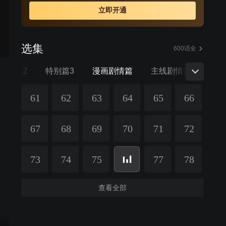
发，改名为“江户川柯南”，并寄住在毛利兰的家中。作为侦
立即开通
探，柯南实在看不下去毛利小五郎经常做的一些“发育不
良”的错误推理，便帮助毛利小五郎破了许多案子。
选集
600话全
特别篇2
特别篇3
漫画剧情篇
主线剧情篇
警察
61
62
63
64
65
66
67
68
69
70
71
72
73
74
75
77
78
查看全部