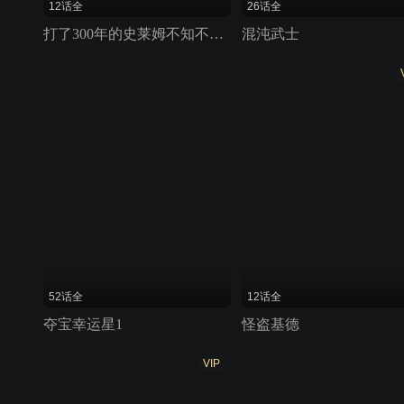
12话全
26话全
打了300年的史莱姆不知不觉就练到了满级
混沌武士
52话全
12话全
夺宝幸运星1
怪盗基德
VIP