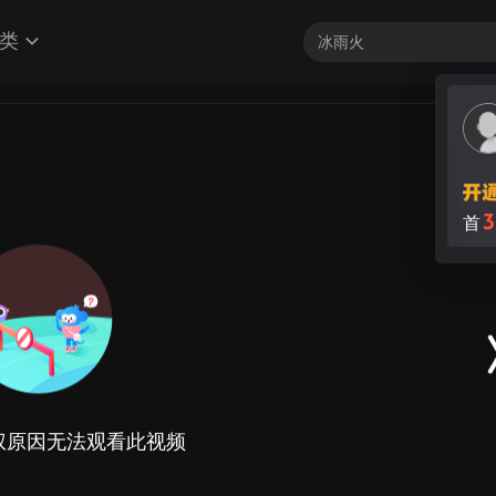
类
3
首
权原因无法观看此视频