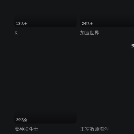
13话全
24话全
K
加速世界
39话全
魔神坛斗士
王室教师海涅