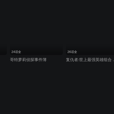
24话全
26话全
哥特萝莉侦探事件簿
复仇者:世