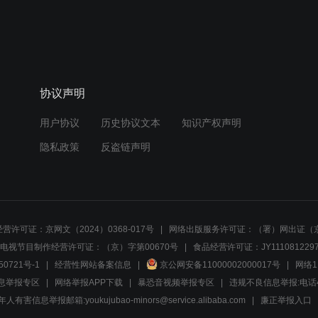
协议声明
用户协议
历史协议文本
知识产权声明
隐私政策
反盗链声明
营许可证：京网文（2024）0368-017号
网络出版服务许可证：（署）网出证（京
电视节目制作经营许可证：（京）字第00670号
食品经营许可证：JY1110812297
50721号-1
经营性网站备案信息
京公网安备11000002000017号
网络1
息举报专区
网络举报APP下载
暴恐音视频举报专区
违规不良信息举报:电话40081
人有害信息举报邮箱:youkujubao-minors@service.alibaba.com
廉正举报入口