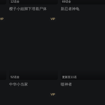
12话全
69话全
樱子小姐脚下埋着尸体
新忍者神龟
VIP
VIP
52话全
更新至11话
中华小当家
噬神者
VIP