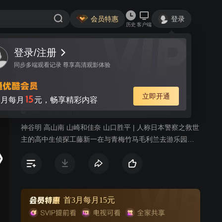
会员特惠
登录
历史
客户端
登录/注册
视频
讨论
1
同步多端观看记录 尊享高清观影体验
名侦探柯南 漫画剧情篇
简介
立即开通
15
月每月
元，畅享精彩内容
842
推理
冒险
神谷明 高山南 山崎和佳奈 山口胜平 | 人称日本警察之救世
主的高中生侦探工藤新一在与青梅竹马毛利兰去游乐园游
玩时，不经意中发现了行踪可疑的黑衣人。于是工藤新一
尾随跟踪，并目睹了黑衣人正在进行可疑交易。不料，却
被另一名黑衣人在背后击晕，被强行灌下一种名为APTX-
4869的毒药，致使身体变小。为了在不暴露真实身份并继
续追踪黑衣人及其成员，情急之下，工藤新一受到《福尔
首3月每月15元
摩斯》的作者“阿瑟·柯南·道尔”和“江户川乱步”名字的启