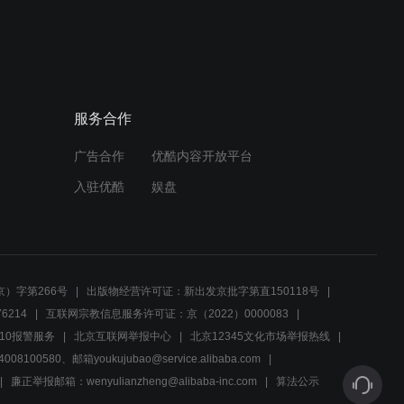
服务合作
广告合作
优酷内容开放平台
入驻优酷
娱盘
）字第266号
出版物经营许可证：新出发京批字第直150118号
6214
互联网宗教信息服务许可证：京（2022）0000083
10报警服务
北京互联网举报中心
北京12345文化市场举报热线
00580、邮箱youkujubao@service.alibaba.com
廉正举报邮箱：wenyulianzheng@alibaba-inc.com
算法公示