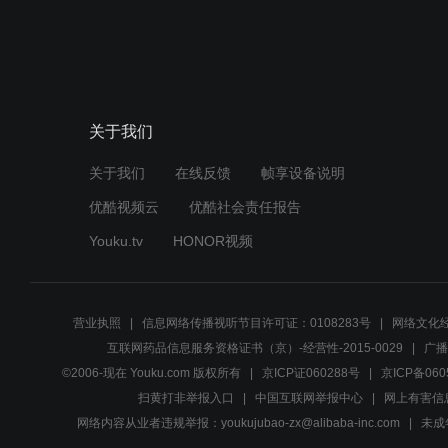
关于我们
关于我们
在线反馈
帧享设备说明
优酷视频云
优酷社会责任报告
Youku.tv
HONOR视频
营业执照
信息网络传播视听节目许可证：0108283号
网络文化经
互联网药品信息服务资格证书（京）-经营性-2015-0029
广播
©2006-现在 Youku.com 版权所有
京ICP证060288号
京ICP备060
扫黄打非举报入口
中国互联网举报中心
网上有害信
网络内容从业者违规举报：youkujubao-zx@alibaba-inc.com
未成年