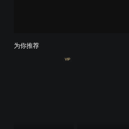
工藤新一特辑
服部平次特辑
安室透特辑
赤井秀一特
为你推荐
VIP