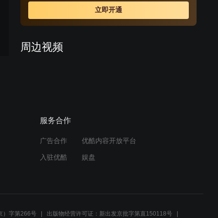
立即开通
周边视频
云清被大龙说服，二当家暗
预告
谋诡计
03:07
服务合作
逆境中成长的八路军，致敬
平凡英雄！
广告合作
优酷内容开放平台
00:53
入驻优酷
娱盘
翰林动之以情晓之以理劝说
顺溜，谁料竟毫无作用
02:58
）字第266号
出版物经营许可证：新出发京批字第直150118号