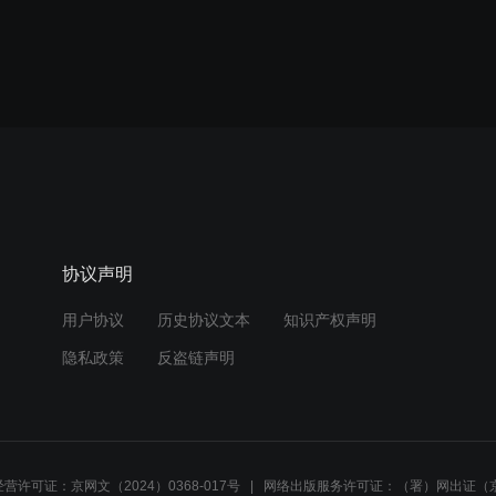
协议声明
用户协议
历史协议文本
知识产权声明
隐私政策
反盗链声明
营许可证：京网文（2024）0368-017号
网络出版服务许可证：（署）网出证（京