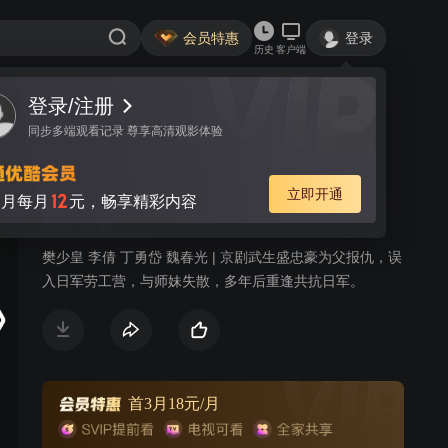
会员特惠
登录
历史
客户端
登录/注册
视频
讨论
251
同步多端观看记录 尊享高清观影体验
一剑横空
简介
立即开通
12
月每月
元，畅享精彩内容
剧情
战争
樊少皇 李倩 丁勇岱 魏春光 | 京剧武生盛忠豪为父报仇，误
入日军劳工营，与师妹失散，多年后重逢共抗日军。
首3月18元/月