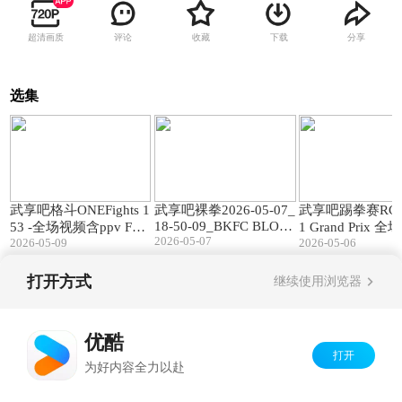
超清画质
评论
收藏
下载
分享
选集
304:00
260:51
武享吧格斗ONEFights 1
武享吧裸拳2026-05-07_
武享吧踢拳赛RCC 
18-50-09_BKFC BLOO
53 -全场视频含ppv Full
1 Grand Prix 
2026-05-07
D 4 BLOOD.全场
Match
2026-05-09
2026-05-06
打开方式
继续使用浏览器
Copyright©
2026
优酷 youku.com
版权所有
京ICP备06050721号-1
优酷
打开
为好内容全力以赴