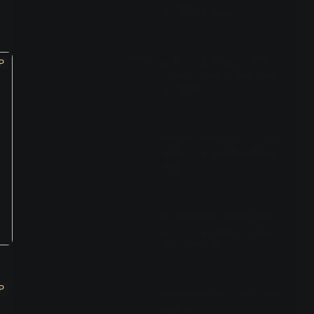
奏响催泪最强音
01:45
电影《雷米奇遇记》定档11
预告
P
月22日，治愈童话暖心回归
收割眼泪
01:27
法国影后倾情推荐，《雷米
奇遇记》老少咸宜全面击中
泪腺
03:12
天籁童声伴唱大美欧洲风
光，《雷米奇遇记》曝制作
特辑尽显唯美
02:09
P
小男孩放声高歌，空灵清脆
惊艳众人