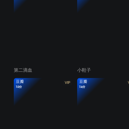
第二滴血
小鞋子
豆瓣
豆瓣
VIP
7.0分
7.6分