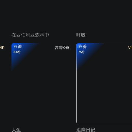
在西伯利亚森林中
呼吸
豆瓣
豆瓣
VIP
高清经典
VI
8.8分
7.5分
大鱼
追鹰日记