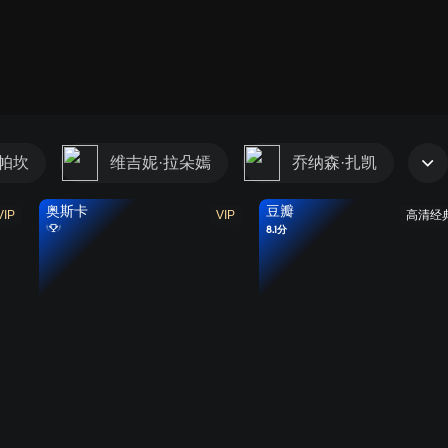
·帕坎
维吉妮·拉朵嫣
乔纳森·扎凯
奥斯卡
豆瓣
VIP
VIP
高清经
8.1分