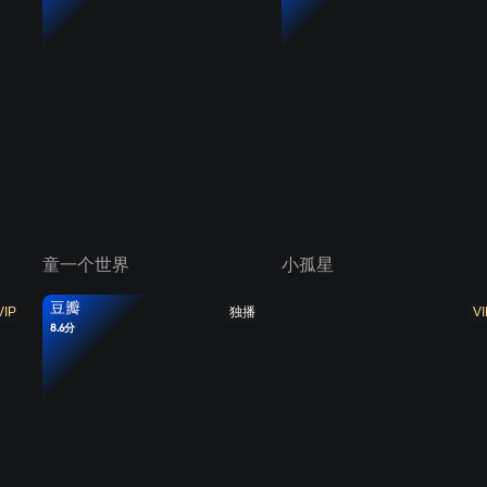
童一个世界
小孤星
豆瓣
VIP
独播
VI
8.6分