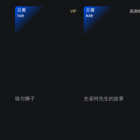
豆瓣
豆瓣
VIP
高清
7.4分
8.5分
狼与狮子
史崔特先生的故事