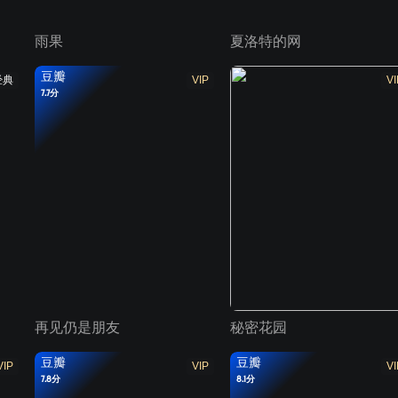
雨果
夏洛特的网
豆瓣
经典
VIP
VI
7.7分
再见仍是朋友
秘密花园
豆瓣
豆瓣
VIP
VIP
VI
7.8分
8.1分