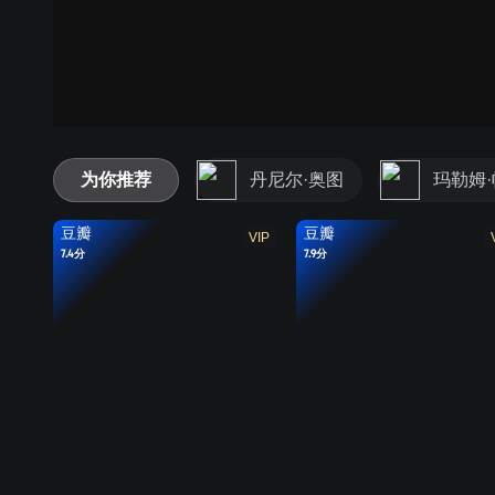
为你推荐
丹尼尔·奥图
玛勒姆
豆瓣
豆瓣
VIP
7.4分
7.9分