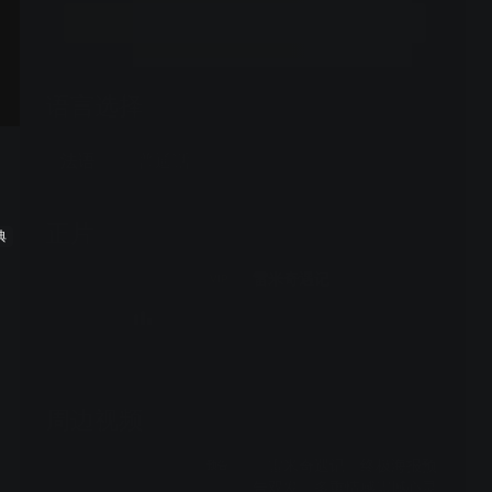
临巨大的挑战和改变……
立即开通
语言选择
法语
普通话
正片
典
雷米奇遇记
VIP
周边视频
《雷米奇遇记》终极海报预
预告
告双发，多重情感震撼心灵