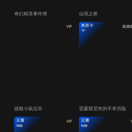
奇幻精灵事件簿
仙境之桥
奥斯卡
VIP
高清
拯救小鼠拉菲
雷蒙斯尼奇的不幸历险
豆瓣
豆瓣
VIP
7.8分
9.2分