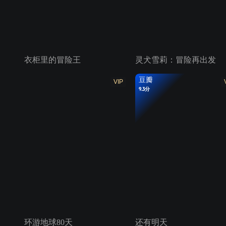
衣柜里的冒险王
灵犬雪莉：冒险再出发
豆瓣
VIP
9.3分
环游地球80天
还有明天