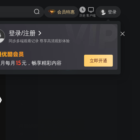
会员特惠
登录
历史
客户端
视频
讨论
689
雷米奇遇记
简介
283
8.9分
7.5分
剧情
儿童
丹尼尔·奥图 玛勒姆·帕坎 维吉妮·拉朵嫣 乔纳森·扎凯 |
《雷米奇遇记》主人公雷米原型取自世界经典名著《苦儿
流浪记》。10岁的雷米被养父卖给街头艺人维塔利斯，雷
米和维塔利斯、小狗、猴子开启了环游法国演艺之旅。维
塔利斯教他识字、挖掘他唱歌的天赋。雷米体味旅行艺人
的坎坷人生，学会生活、交朋友，维塔利斯像父亲和恩师
一样滋养他。一首从小就在雷米心中流淌的神秘摇篮曲，
首3月每月15元
牵引着雷米慢慢发现自己真实的身份，雷米的人生开始面