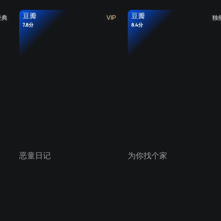
豆瓣
豆瓣
经典
VIP
独
7.8分
8.4分
恶童日记
为你找个家