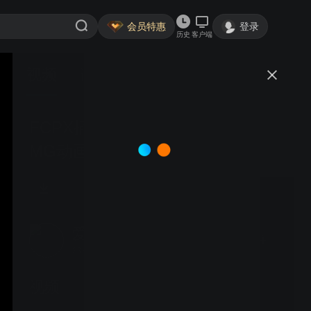
会员特惠
登录
历史
客户端
视频
讨论
FCPX插件-12个二维手绘卡通烟雾
MG动画形状元素
爱卖酷后期imacVIP_com
关注
33粉丝
视频