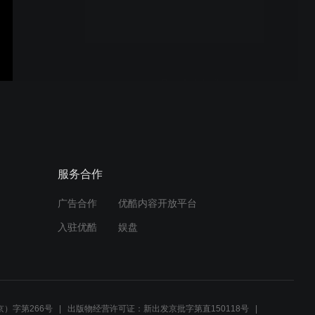
Day 3 大师班
Day 1 大师班
Day 2 大师班
服务合作
广告合作
优酷内容开放平台
入驻优酷
娱盘
Contour + Genesis 教程
）字第266号
出版物经营许可证：新出发京批字第直150118号