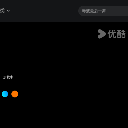
类
加载中...