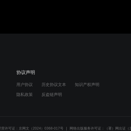
协议声明
用户协议
历史协议文本
知识产权声明
隐私政策
反盗链声明
营许可证：京网文（2024）0368-017号
网络出版服务许可证：（署）网出证（京