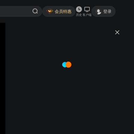
会员特惠
登录
历史
客户端
视频
讨论
人机协作座椅拧紧_装配自动化
DESOUTTER马头动力工具
关注
153粉丝
视频
如何安全组装电动汽车？
Desoutter绝缘系列来支招！