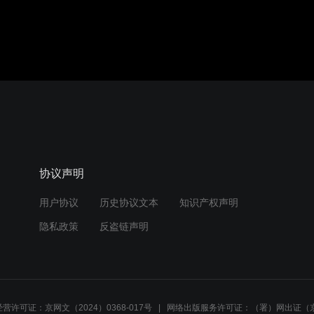
协议声明
用户协议
历史协议文本
知识产权声明
隐私政策
反盗链声明
营许可证：京网文（2024）0368-017号
网络出版服务许可证：（署）网出证（京