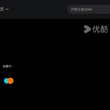
类
加载中...