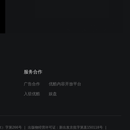
“MULTI+CONNECT”为装配
智能生态圈的发展再添动力
铆钉的安装过程-使用压铆机
服务合作
广告合作
优酷内容开放平台
铆钉的安装过程-使用铆枪
入驻优酷
娱盘
PULL-IN™高锁螺栓的安装
过程
）字第266号
出版物经营许可证：新出发京批字第直150118号