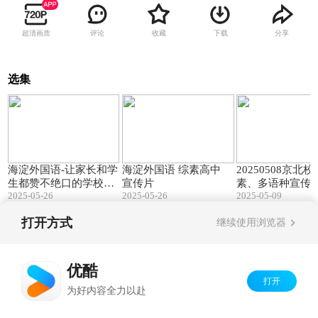
超清画质
评论
收藏
下载
分享
选集
10:39
02:57
海淀外国语-让家长和学
海淀外国语 综素高中
20250508京北
生都赞不绝口的学校，
宣传片
素、多语种宣传
2025-05-26
2025-05-26
2025-05-09
究竟有什么魅力？
打开方式
继续使用浏览器
Copyright©
2026
优酷 youku.com
版权所有
京ICP备06050721号-1
优酷
打开
为好内容全力以赴