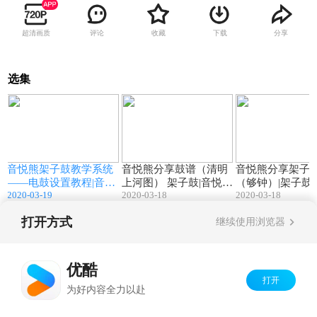
超清画质
评论
收藏
下载
分享
选集
0
06:08
01:01
S
音悦熊架子鼓教学系统
音悦熊分享鼓谱（清明
音悦熊分享架子
——电鼓设置教程|音悦
上河图） 架子鼓|音悦熊
（够钟）|架子鼓
2020-03-19
2020-03-18
2020-03-18
子
熊|架子鼓|电鼓|架子鼓
教学系统|架子鼓教学|架
谱|鼓谱|架子鼓教
费
游戏|架子鼓软件|架子鼓
子鼓教育|免费鼓谱
子鼓软件|免费鼓
打开方式
继续使用浏览器
教育
Copyright©
2026
优酷 youku.com
版权所有
京ICP备06050721号-1
优酷
打开
为好内容全力以赴