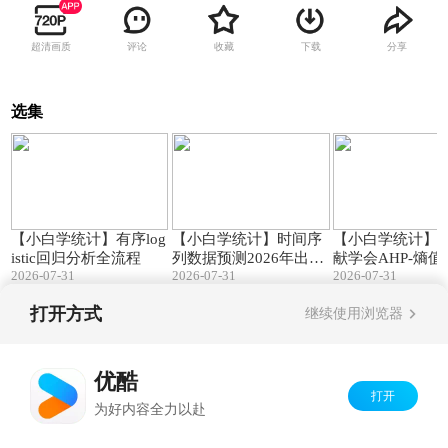
超清画质
评论
收藏
下载
分享
选集
16:41
07:09
【小白学统计】有序log
【小白学统计】时间序
【小白学统计】
istic回归分析全流程
列数据预测2026年出生
献学会AHP-熵
2026-07-31
2026-07-31
2026-07-31
人口为710万到723万
指标体系构建
打开方式
继续使用浏览器
Copyright©
2026
优酷 youku.com
版权所有
京ICP备06050721号-1
优酷
打开
为好内容全力以赴