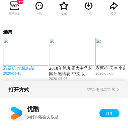
超清画质
评论
收藏
下载
分享
选集
1
01:01
06:18
彩票机-地鼠敲敲
2018年第九届大中华杯
彩票机-天空小奇
2020-03-16
2020-03-06
国际邀请赛-中文版
2020-03-06
打开方式
继续使用浏览器
Copyright©
2026
优酷 youku.com
版权所有
京ICP备06050721号-1
优酷
打开
为好内容全力以赴