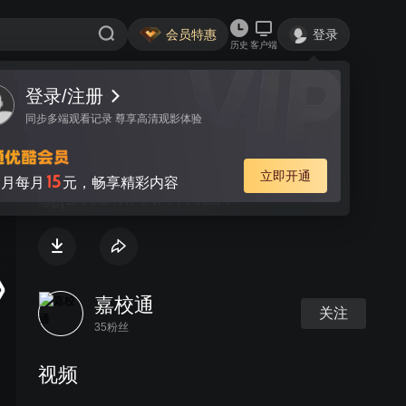
会员特惠
登录
历史
客户端
登录/注册
视频
讨论
同步多端观看记录 尊享高清观影体验
DP多媒体语音教学系
立即开通
15
月每月
元，畅享精彩内容
统|DRUMPARTNER
嘉校通
关注
35粉丝
视频