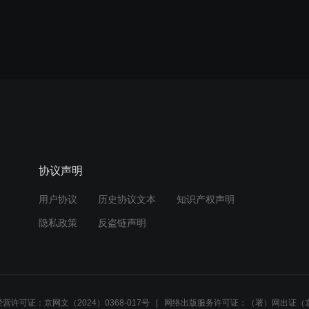
协议声明
用户协议
历史协议文本
知识产权声明
隐私政策
反盗链声明
营许可证：京网文（2024）0368-017号
网络出版服务许可证：（署）网出证（京