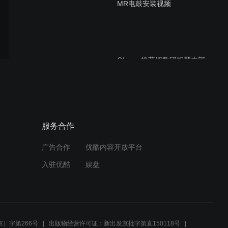
MR电鼓安装视频
Glamor格莱姆数码钢琴内部
生产工艺曝光
音悦熊鼓谱更新【特斯河之
服务合作
赞】
广告合作
优酷内容开放平台
入驻优酷
娱盘
音悦熊鼓教室宣传片
）字第266号
出版物经营许可证：新出发京批字第直150118号