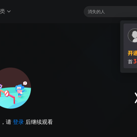
类
3
首
因，请
登录
后继续观看