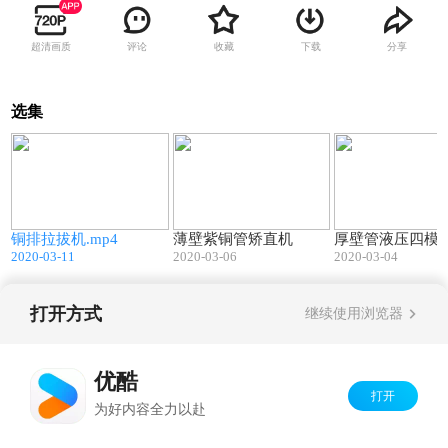
超清画质
评论
收藏
下载
分享
选集
9
00:13
00:17
铜排拉拔机.mp4
薄壁紫铜管矫直机
厚壁管液压四模
2020-03-11
2020-03-06
2020-03-04
打开方式
继续使用浏览器
Copyright©
2026
优酷 youku.com
版权所有
京ICP备06050721号-1
优酷
打开
为好内容全力以赴