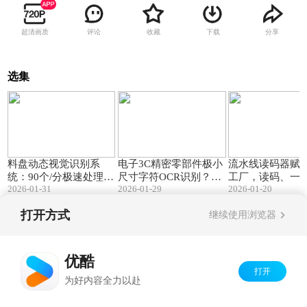
超清画质
评论
收藏
下载
分享
选集
00:37
01:37
料盘动态视觉识别系
电子3C精密零部件极小
流水线读码器赋
统：90个/分极速处理，
尺寸字符OCR识别？选
工厂，读码、一
2026-01-31
2026-01-29
2026-01-20
500ms单盘响应，精准
AI 智能PDA！字符数据
追溯、防重码一
零误差！自动采集、智
实时传输至电脑 或系
位，适配各类流
打开方式
继续使用浏览器
能比对、一键停线、全
统，工业级硬件更靠
量追溯，无需人工，快
谱！
Copyright©
2026
优酷 youku.com
版权所有
速落地，降本增效提质
京ICP备06050721号-1
优酷
打开
为好内容全力以赴