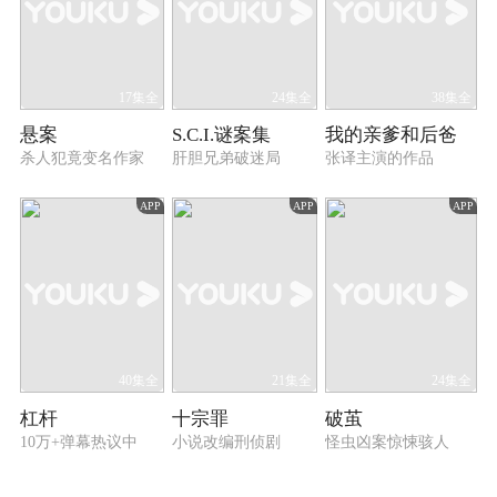
17集全
24集全
38集全
悬案
S.C.I.谜案集
我的亲爹和后爸
杀人犯竟变名作家
肝胆兄弟破迷局
张译主演的作品
APP
APP
APP
40集全
21集全
24集全
杠杆
十宗罪
破茧
10万+弹幕热议中
小说改编刑侦剧
怪虫凶案惊悚骇人