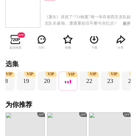
《重生》讲述了“714枪案”唯一幸存者西关支队副
支队长秦驰，遭遇重创后不断与失忆抗争，破解
展开
疑案的同时寻找“枪案”真相的故事。
超清画质
收藏
下载
分享
3381
选集
VIP
VIP
VIP
VIP
VIP
V
VIP
18
19
20
22
23
24
为你推荐
APP
APP
APP