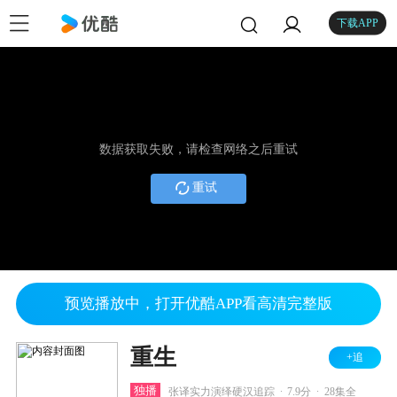
下载APP
数据获取失败，请检查网络之后重试
重试
预览播放中，打开优酷APP看高清完整版
重生
+追
.
.
独播
张译实力演绎硬汉追踪
7.9分
28集全