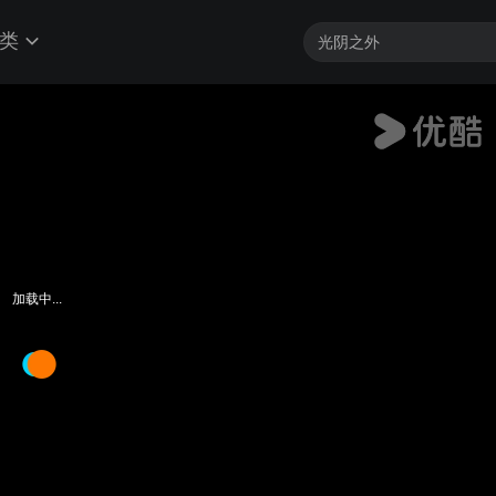
类
加载中...