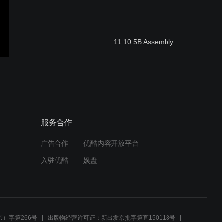
11.10 5B Assembly
Reception&KS1 学生 2022
虎年新春表演
服务合作
广告合作
优酷内容开放平台
KS2 & Secondary 学生
入驻优酷
娱盘
2022 虎年新春表演
Secondary Assembly
Halloween Special
）字第266号
出版物经营许可证：新出发京批字第直150118号