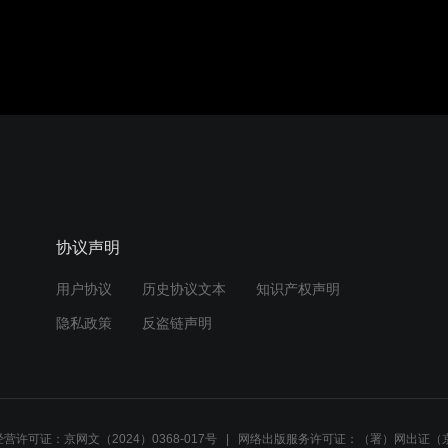
协议声明
用户协议
历史协议文本
知识产权声明
隐私政策
反盗链声明
营许可证：京网文（2024）0368-017号
网络出版服务许可证：（署）网出证（京