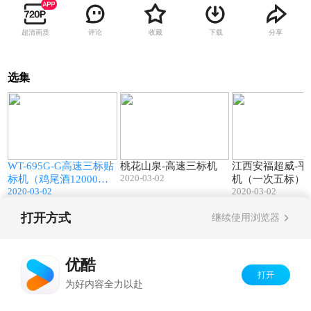
超清画质
评论
收藏
下载
分享
选集
9
01:17
01:49
汁
WT-695G-G高速三标贴
桃花山泉-高速三标机
江西安福超威-平
2020-03-02
）
标机（鸡尾酒12000
机（一次五标）
2020-03-02
2020-03-02
瓶）
打开方式
继续使用浏览器
Copyright©
2026
优酷 youku.com
版权所有
京ICP备06050721号-1
优酷
打开
为好内容全力以赴